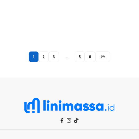
1
2
3
…
5
6