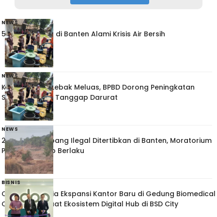
NEWS
55 Kecamatan di Banten Alami Krisis Air Bersih
NEWS
Kekeringan di Lebak Meluas, BPBD Dorong Peningkatan
Status Menjadi Tanggap Darurat
NEWS
21 Lokasi Tambang Ilegal Ditertibkan di Banten, Moratorium
Perizinan Tetap Berlaku
BISNIS
Odoo Indonesia Ekspansi Kantor Baru di Gedung Biomedical
Campus, Perkuat Ekosistem Digital Hub di BSD City