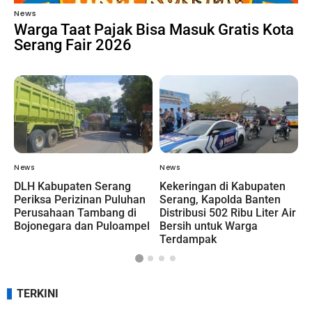
News
Warga Taat Pajak Bisa Masuk Gratis Kota
Serang Fair 2026
News
News
N
DLH Kabupaten Serang
Kekeringan di Kabupaten
P
Periksa Perizinan Puluhan
Serang, Kapolda Banten
K
Perusahaan Tambang di
Distribusi 502 Ribu Liter Air
P
Bojonegara dan Puloampel
Bersih untuk Warga
M
Terdampak
P
TERKINI