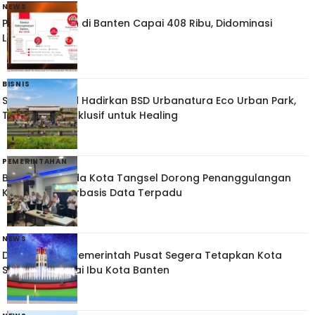
NEWS
Pengangguran di Banten Capai 408 Ribu, Didominasi
Lulusan SMA
BISNIS
Sinar Mas Land Hadirkan BSD Urbanatura Eco Urban Park,
Taman Kota Inklusif untuk Healing
PEMERINTAHAN
Bappelitbangda Kota Tangsel Dorong Penanggulangan
Kemiskinan Berbasis Data Terpadu
NEWS
DPRD Dorong Pemerintah Pusat Segera Tetapkan Kota
Serang sebagai Ibu Kota Banten