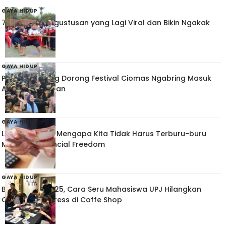
GAYA HIDUP
7 Ide Lomba Agustusan yang Lagi Viral dan Bikin Ngakak
GAYA HIDUP
Pemkab Serang Dorong Festival Ciomas Ngabring Masuk
Agenda Tahunan
GAYA HIDUP
Lega Finansial: Mengapa Kita Tidak Harus Terburu-buru
Mengejar Financial Freedom
GAYA HIDUP
Back to Petak 25, Cara Seru Mahasiswa UPJ Hilangkan
Commuting Stress di Coffe Shop