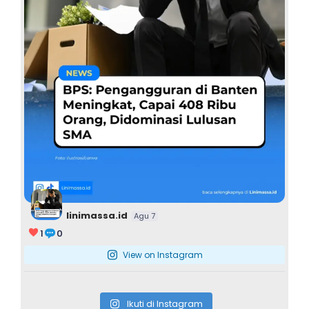
linimassa.id
Agu 7
1
0
View on Instagram
Ikuti di Instagram