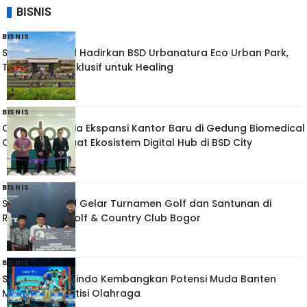
BISNIS
BISNIS
Sinar Mas Land Hadirkan BSD Urbanatura Eco Urban Park,
Taman Kota Inklusif untuk Healing
BISNIS
Odoo Indonesia Ekspansi Kantor Baru di Gedung Biomedical
Campus, Perkuat Ekosistem Digital Hub di BSD City
BISNIS
Sinar Mas Land Gelar Turnamen Golf dan Santunan di
Rancamaya Golf & Country Club Bogor
BISNIS
Satyaraga Jasindo Kembangkan Potensi Muda Banten
Melalui Kompetisi Olahraga