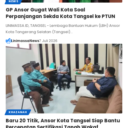
NEWS
GP Ansor Gugat Wali Kota Soal
Perpanjangan Sekda Kota Tangsel ke PTUN
LINIMASSA.ID, TANGSEL - Lembaga Bantuan Hukum (LBH) Ansor
Kota Tangerang Selatan (Tangsel)…
LinimassaNews
7 Juli 2026
KHAZANAH
Baru 20 Titik, Ansor Kota Tangsel Siap Bantu
Percepatan Sertifikasi Tanah Wakaf