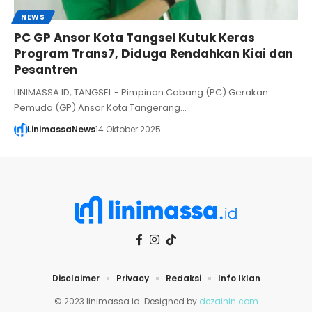
NEWS
PC GP Ansor Kota Tangsel Kutuk Keras
Program Trans7, Diduga Rendahkan Kiai dan
Pesantren
LINIMASSA.ID, TANGSEL - Pimpinan Cabang (PC) Gerakan
Pemuda (GP) Ansor Kota Tangerang…
LinimassaNews
14 Oktober 2025
Disclaimer
Privacy
Redaksi
Info Iklan
© 2023 linimassa.id. Designed by
dezainin.com