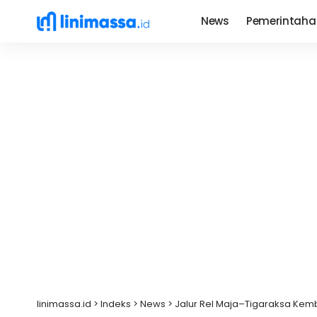
News
Pemerintaha
linimassa.id
>
Indeks
>
News
>
Jalur Rel Maja–Tigaraksa Kembal