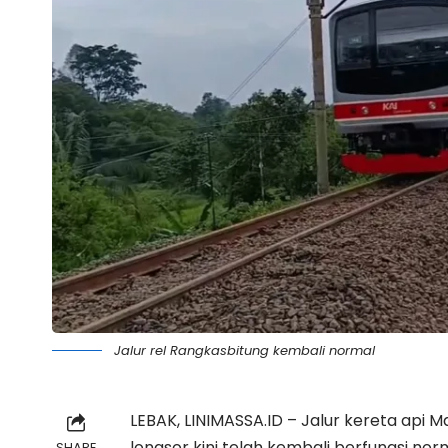
Jalur rel Rangkasbitung kembali normal
LEBAK, LINIMASSA.ID –
Jalur kereta api
Ma
longsor kini telah kembali berfungsi nor
SHARE