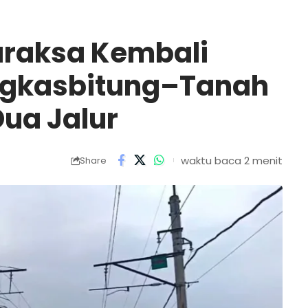
araksa Kembali
ngkasbitung–Tanah
ua Jalur
waktu baca 2 menit
Share