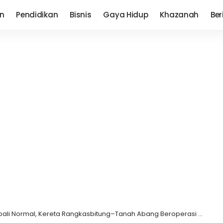
n
Pendidikan
Bisnis
Gaya Hidup
Khazanah
Ber
i Normal, Kereta Rangkasbitung–Tanah Abang Beroperasi Dua Jalur