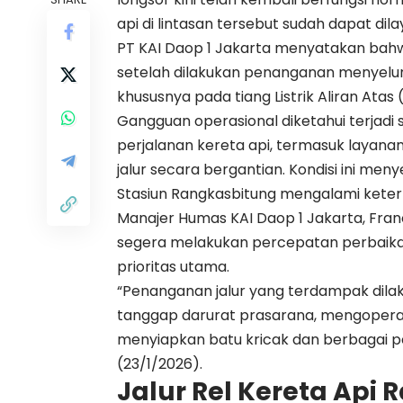
api di lintasan tersebut sudah dapat dila
PT KAI
Daop 1 Jakarta menyatakan bahwa 
setelah dilakukan penanganan menyelu
khususnya pada tiang Listrik Aliran At
Gangguan operasional diketahui terjadi s
perjalanan kereta api, termasuk layana
jalur secara bergantian. Kondisi ini m
Stasiun Rangkasbitung mengalami kete
Manajer Humas KAI Daop 1 Jakarta, Fr
segera melakukan percepatan perbaika
prioritas utama.
“Penanganan jalur yang terdampak dil
tanggap darurat prasarana, mengoperas
menyiapkan batu kricak dan berbagai pe
(23/1/2026).
Jalur Rel Kereta Api