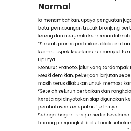
Normal
Ia menambahkan, upaya penguatan juga d
batu, pemasangan trucuk bronjong, ser
lereng dan menjamin keamanan infrastr
“Seluruh proses perbaikan dilaksanakan 
karena aspek keselamatan menjadi fokus
ujarnya.
Menurut Franoto, jalur yang terdampak t
Meski demikian, pekerjaan lanjutan se
masih terus dilakukan untuk memastikan 
“Setelah seluruh perbaikan dan rangkaian u
kereta api dinyatakan siap digunakan k
pembatasan kecepatan,” jelasnya.
Sebagai bagian dari prosedur keselamata
barang pengangkut batu kricak sebelum 
-