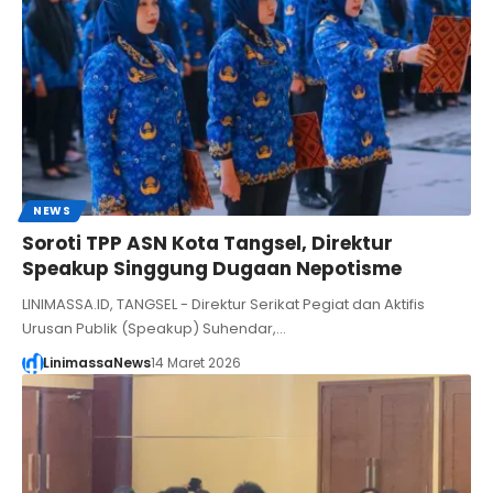
NEWS
Soroti TPP ASN Kota Tangsel, Direktur
Speakup Singgung Dugaan Nepotisme
LINIMASSA.ID, TANGSEL - Direktur Serikat Pegiat dan Aktifis
Urusan Publik (Speakup) Suhendar,…
LinimassaNews
14 Maret 2026