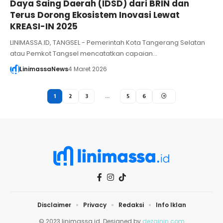
Daya Saing Daerah (IDSD) dari BRIN dan
Terus Dorong Ekosistem Inovasi Lewat
KREASI-IN 2025
LINIMASSA.ID, TANGSEL - Pemerintah Kota Tangerang Selatan
atau Pemkot Tangsel mencatatkan capaian…
LinimassaNews
4 Maret 2026
1
2
3
…
5
6
Disclaimer
Privacy
Redaksi
Info Iklan
© 2023 linimassa.id. Designed by
dezainin.com