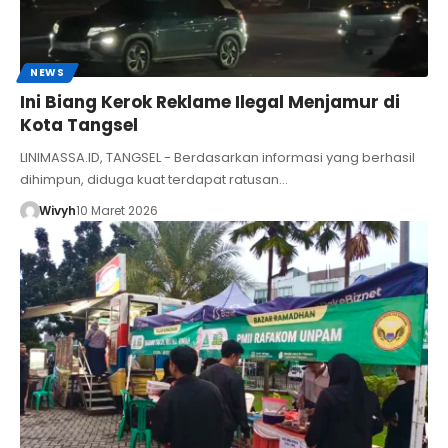
NEWS
Ini Biang Kerok Reklame Ilegal Menjamur di
Kota Tangsel
LINIMASSA.ID, TANGSEL - Berdasarkan informasi yang berhasil
dihimpun, diduga kuat terdapat ratusan…
Wivyh
10 Maret 2026