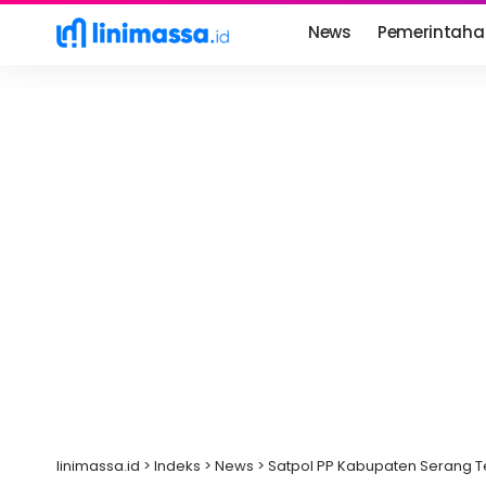
News
Pemerintaha
linimassa.id
>
Indeks
>
News
>
Satpol PP Kabupaten Serang Te