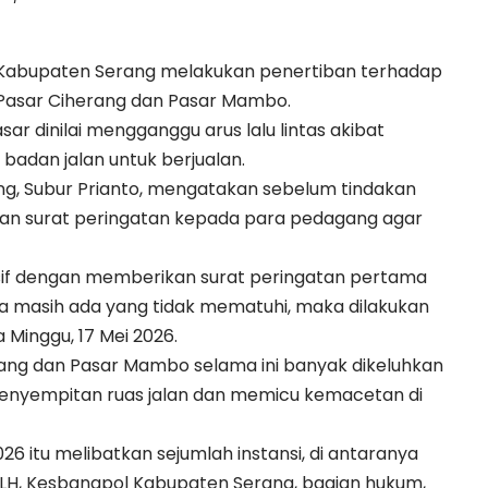
Kabupaten Serang
melakukan
penertiban
terhadap
 Pasar Ciherang dan Pasar Mambo.
sar dinilai mengganggu arus lalu lintas akibat
badan jalan untuk berjualan.
ng, Subur Prianto, mengatakan sebelum tindakan
ikan surat peringatan kepada para pedagang agar
if dengan memberikan surat peringatan pertama
ika masih ada yang tidak mematuhi, maka dilakukan
 Minggu, 17 Mei 2026.
ang dan Pasar Mambo selama ini banyak dikeluhkan
nyempitan ruas jalan dan memicu kemacetan di
26 itu melibatkan sejumlah instansi, di antaranya
LH, Kesbangpol Kabupaten Serang, bagian hukum,