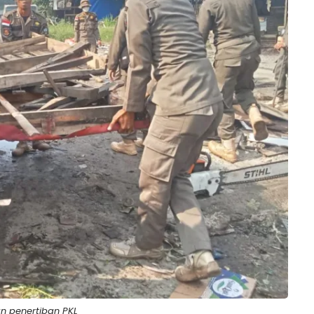
n penertiban PKL