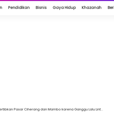
n
Pendidikan
Bisnis
Gaya Hidup
Khazanah
Ber
rtibkan Pasar Ciherang dan Mambo karena Ganggu Lalu Lintas