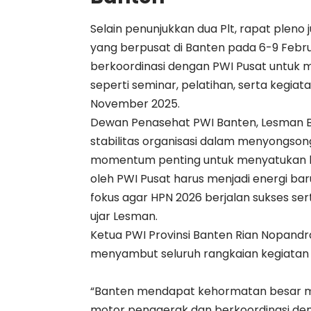
Selain penunjukkan dua Plt, rapat plen
yang berpusat di Banten pada 6-9 Febr
berkoordinasi dengan PWI Pusat untuk 
seperti seminar, pelatihan, serta kegiat
November 2025.
Dewan Penasehat PWI Banten, Lesman B
stabilitas organisasi dalam menyongsong
momentum penting untuk menyatukan l
oleh PWI Pusat harus menjadi energi baru
fokus agar HPN 2026 berjalan sukses s
ujar Lesman.
Ketua PWI Provinsi Banten Rian Nopand
menyambut seluruh rangkaian kegiatan 
“Banten mendapat kehormatan besar me
motor penggerak dan berkoordinasi den