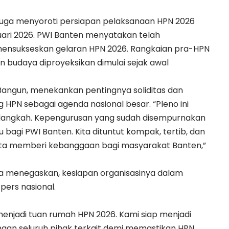
o juga menyoroti persiapan pelaksanaan HPN 2026
uari 2026. PWI Banten menyatakan telah
mensukseskan gelaran HPN 2026. Rangkaian pra-HPN
an budaya diproyeksikan dimulai sejak awal
angun, menekankan pentingnya soliditas dan
 HPN sebagai agenda nasional besar. “Pleno ini
angkah. Kepengurusan yang sudah disempurnakan
 bagi PWI Banten. Kita dituntut kompak, tertib, dan
erta memberi kebanggaan bagi masyarakat Banten,”
ra menegaskan, kesiapan organisasinya dalam
pers nasional.
njadi tuan rumah HPN 2026. Kami siap menjadi
gan seluruh pihak terkait demi memastikan HPN