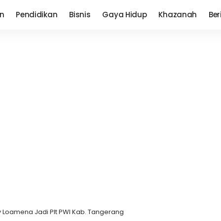
n
Pendidikan
Bisnis
Gaya Hidup
Khazanah
Ber
ly Loamena Jadi Plt PWI Kab. Tangerang