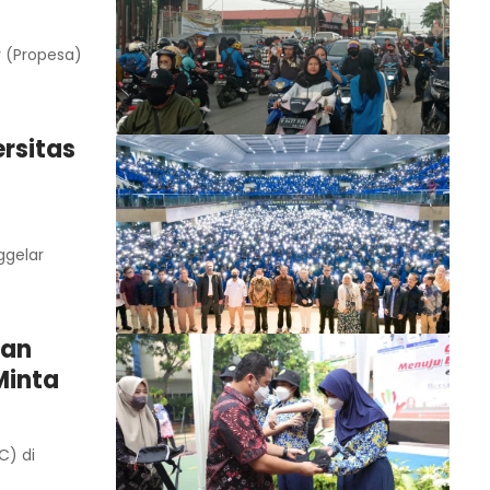
r (Propesa)
rsitas
ggelar
gan
Minta
C) di