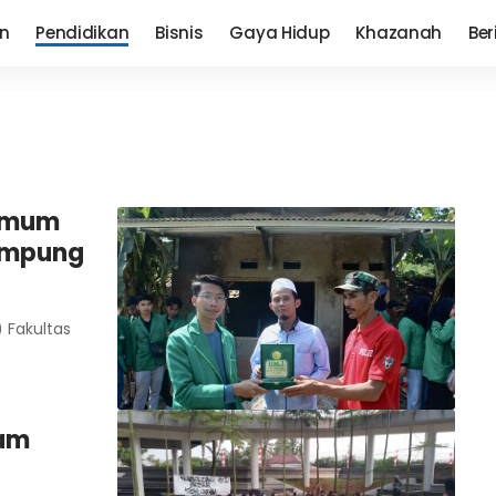
n
Pendidikan
Bisnis
Gaya Hidup
Khazanah
Ber
 Umum
ampung
 Fakultas
pam