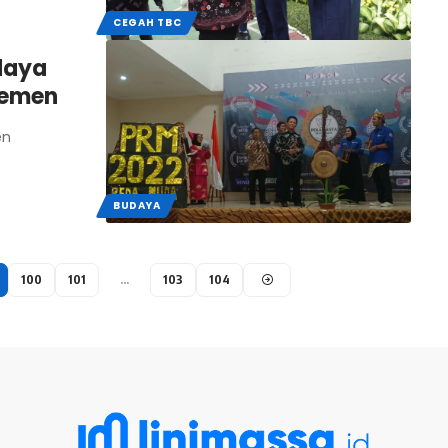
CEGAH TBC
daya
jemen
en
BUDAYA
100
101
…
103
104