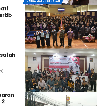
JAKSA MASUK SEKOLAH
ati
ertib
lsafah
S)
baran
 2