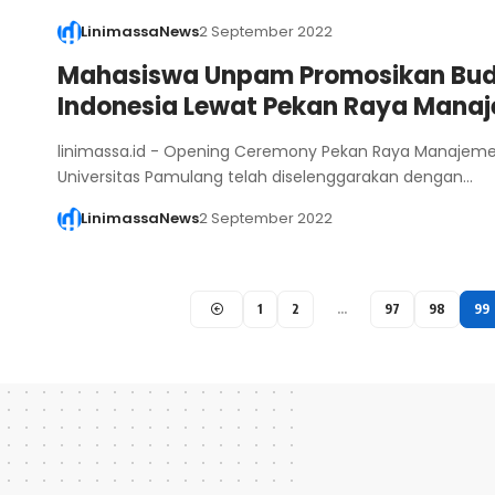
LinimassaNews
2 September 2022
Mahasiswa Unpam Promosikan Bu
Indonesia Lewat Pekan Raya Mana
linimassa.id - Opening Ceremony Pekan Raya Manajem
Universitas Pamulang telah diselenggarakan dengan…
LinimassaNews
2 September 2022
1
2
…
97
98
99