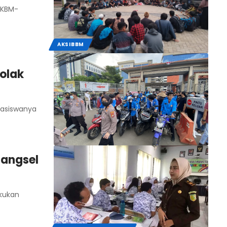
(KBM-
AKSIBBM
olak
hasiswanya
Tangsel
akukan