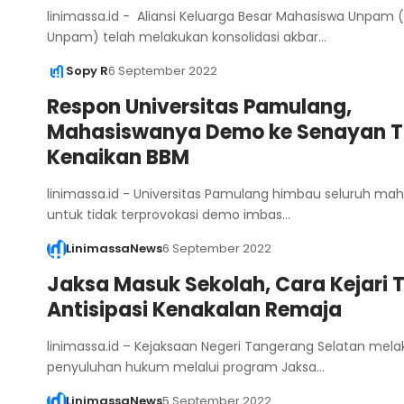
linimassa.id - Aliansi Keluarga Besar Mahasiswa Unpam 
Unpam) telah melakukan konsolidasi akbar…
Sopy R
6 September 2022
Respon Universitas Pamulang,
Mahasiswanya Demo ke Senayan T
Kenaikan BBM
linimassa.id - Universitas Pamulang himbau seluruh ma
untuk tidak terprovokasi demo imbas…
LinimassaNews
6 September 2022
Jaksa Masuk Sekolah, Cara Kejari 
Antisipasi Kenakalan Remaja
linimassa.id – Kejaksaan Negeri Tangerang Selatan mel
penyuluhan hukum melalui program Jaksa…
LinimassaNews
5 September 2022