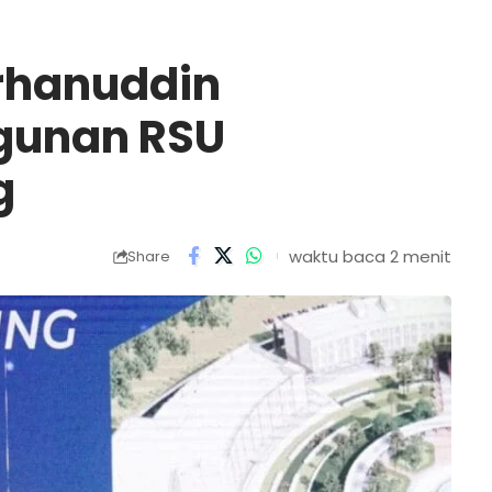
rhanuddin
gunan RSU
g
waktu baca 2 menit
Share