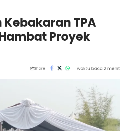
n Kebakaran TPA
 Hambat Proyek
waktu baca 2 menit
Share