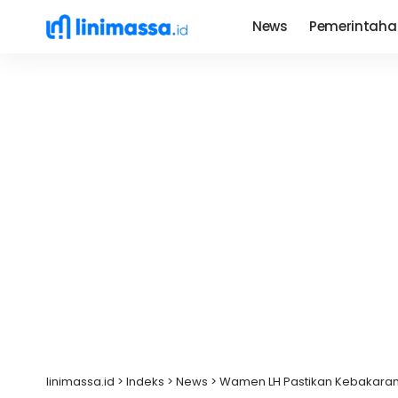
News
Pemerintaha
linimassa.id
>
Indeks
>
News
>
Wamen LH Pastikan Kebakaran 