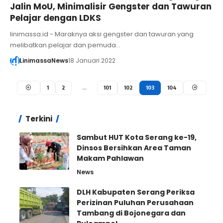
Jalin MoU, Minimalisir Gengster dan Tawuran
Pelajar dengan LDKS
linimassa.id - Maraknya aksi gengster dan tawuran yang
melibatkan pelajar dan pemuda…
LinimassaNews
18 Januari 2022
1
2
…
101
102
103
104
Terkini
Sambut HUT Kota Serang ke-19,
Dinsos Bersihkan Area Taman
Makam Pahlawan
News
DLH Kabupaten Serang Periksa
Perizinan Puluhan Perusahaan
Tambang di Bojonegara dan