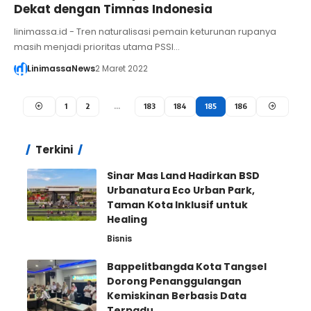
Dekat dengan Timnas Indonesia
linimassa.id - Tren naturalisasi pemain keturunan rupanya
masih menjadi prioritas utama PSSI…
LinimassaNews
2 Maret 2022
1
2
…
183
184
185
186
Terkini
Sinar Mas Land Hadirkan BSD
Urbanatura Eco Urban Park,
Taman Kota Inklusif untuk
Healing
Bisnis
Bappelitbangda Kota Tangsel
Dorong Penanggulangan
Kemiskinan Berbasis Data
Terpadu